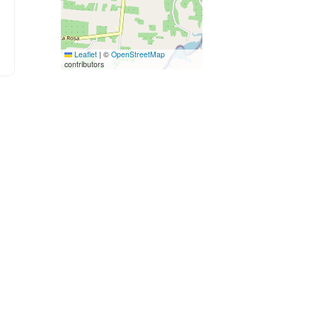
Leaflet
|
©
OpenStreetMap
contributors