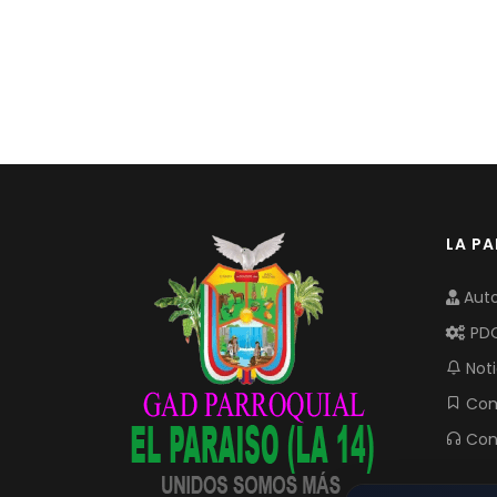
LA P
Auto
PD
Noti
Com
Con