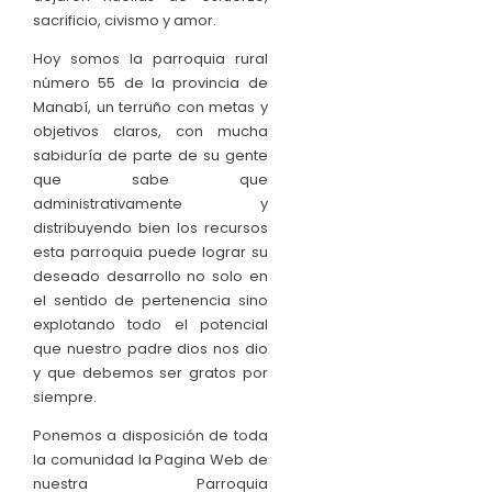
sacrificio, civismo y amor.
Convocatorias
Hoy somos la parroquia rural
GESTIÓN ADMINISTRATIVA
número 55 de la provincia de
Manabí, un terruño con metas y
Plan de desarrollo y Ordenamiento Territorial - PD
objetivos claros, con mucha
Plan Anual Contratación - PAC
sabiduría de parte de su gente
que sabe que
Plan Operativo Anual - POA
administrativamente y
distribuyendo bien los recursos
Convenios Institucionales
esta parroquia puede lograr su
PRESUPUESTO: EJECUCIÓN Y REPORTES
deseado desarrollo no solo en
el sentido de pertenencia sino
Cédulas presupuestarias y balances
explotando todo el potencial
que nuestro padre dios nos dio
Procesos de contratación
y que debemos ser gratos por
Ejecución Presupuestaria
siempre.
Obras y proyectos
Ponemos a disposición de toda
la comunidad la Pagina Web de
nuestra Parroquia