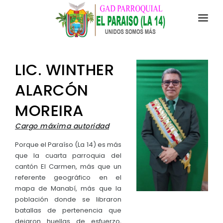
INICIO
LIC. WINTHER
LA PARROQUIA
ALARCÓN
RESEÑA HISTÓRICA
GAD
MOREIRA
Historia Antigua
TRANSPARENCIA
Cargo máxima autoridad
Historia Actual
GESTIÓN Y PRESUPUESTO
Porque el Paraíso (La 14) es más
Símbolos Cívicos
que la cuarta parroquia del
GESTIÓN INSTITUCIONAL
MECANISMOS DE PARTICIPACIÓN
cantón El Carmen, más que un
GEOGRAFÍA
referente geográfico en el
Sesiones Ordinarias
TURISMO
Ubicación
mapa de Manabí, más que la
CIUDADANÍA ACTIVA
Sesiones Extraordinarias
población donde se libraron
Clima
Solicitud de acceso información pública
batallas de pertenencia que
Resoluciones
dejaron huellas de esfuerzo,
NEW