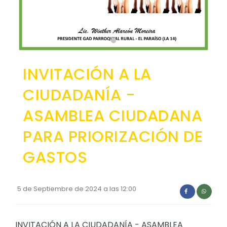
Convocatorias
GESTIÓN ADMINISTRATIVA
Plan de desarrollo y Ordenamiento Territorial - PD
INVITACIÓN A LA
Plan Anual Contratación - PAC
Plan Operativo Anual - POA
CIUDADANÍA -
Convenios Institucionales
ASAMBLEA CIUDADANA
PRESUPUESTO: EJECUCIÓN Y REPORTES
PARA PRIORIZACIÓN DE
Cédulas presupuestarias y balances
GASTOS
Procesos de contratación
Ejecución Presupuestaria
5 de Septiembre de 2024 a las 12:00
Obras y proyectos
INVITACIÓN A LA CIUDADANÍA - ASAMBLEA