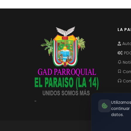
LA P
Auto
PD
Noti
Com
Con
-
Utilizamo
continua
datos.