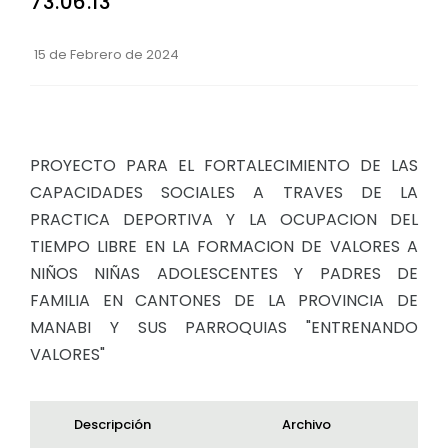
73.06.13
Convocatorias
15 de Febrero de 2024
GESTIÓN ADMINISTRATIVA
Plan de desarrollo y Ordenamiento Territorial - PD
Plan Anual Contratación - PAC
PROYECTO PARA EL FORTALECIMIENTO DE LAS
Plan Operativo Anual - POA
CAPACIDADES SOCIALES A TRAVES DE LA
Convenios Institucionales
PRACTICA DEPORTIVA Y LA OCUPACION DEL
TIEMPO LIBRE EN LA FORMACION DE VALORES A
PRESUPUESTO: EJECUCIÓN Y REPORTES
NIÑOS NIÑAS ADOLESCENTES Y PADRES DE
Cédulas presupuestarias y balances
FAMILIA EN CANTONES DE LA PROVINCIA DE
Procesos de contratación
MANABI Y SUS PARROQUIAS "ENTRENANDO
VALORES"
Ejecución Presupuestaria
Obras y proyectos
Descripción
Archivo